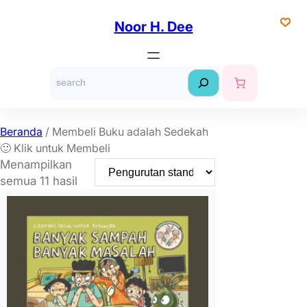
Lewati
ke
Noor H. Dee
konten
S
e
a
r
Beranda
/ Membeli Buku adalah Sedekah
c
🙂 Klik untuk Membeli
h
Menampilkan
semua 11 hasil