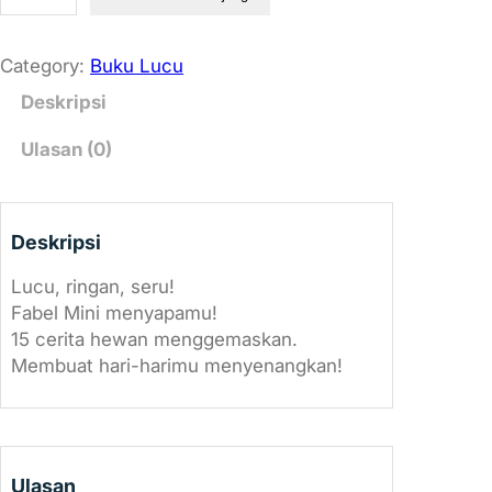
u
a
n
Category:
Buku Lucu
t
Deskripsi
i
t
Ulasan (0)
a
s
F
Deskripsi
a
b
Lucu, ringan, seru!
e
Fabel Mini menyapamu!
l
15 cerita hewan menggemaskan.
M
Membuat hari-harimu menyenangkan!
i
n
i
Ulasan