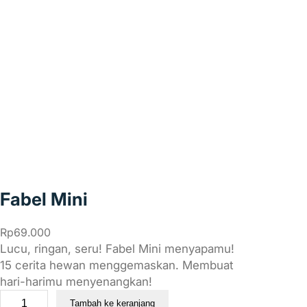
Fabel Mini
Rp
69.000
Lucu, ringan, seru! Fabel Mini menyapamu!
15 cerita hewan menggemaskan. Membuat
hari-harimu menyenangkan!
K
Tambah ke keranjang