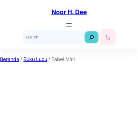
Lewati
ke
Noor H. Dee
konten
S
e
a
r
Beranda
/
Buku Lucu
/ Fabel Mini
c
h